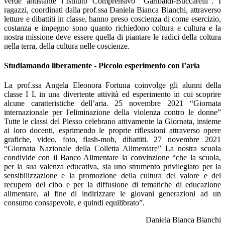
verde antistante l’Istituto Comprensivo “Garibaldi-Buccarelli”. I
ragazzi, coordinati dalla prof.ssa Daniela Bianca Bianchi, attraverso
letture e dibattiti in classe, hanno preso coscienza di come esercizio,
costanza e impegno sono quanto richiedono coltura e cultura e la
nostra missione deve essere quella di piantare le radici della coltura
nella terra, della cultura nelle coscienze.
Studiamando liberamente - Piccolo esperimento con l’aria
La prof.ssa Angela Eleonora Fortuna coinvolge gli alunni della
classe I L in una divertente attività ed esperimento in cui scoprire
alcune caratteristiche dell’aria. 25 novembre 2021 “Giornata
internazionale per l'eliminazione della violenza contro le donne”
Tutte le classi del Plesso celebrano attivamente la Giornata, insieme
ai loro docenti, esprimendo le proprie riflessioni attraverso opere
grafiche, video, foto, flash-mob, dibattiti. 27 novembre 2021
“Giornata Nazionale della Colletta Alimentare” La nostra scuola
condivide con il Banco Alimentare la convinzione “che la scuola,
per la sua valenza educativa, sia uno strumento privilegiato per la
sensibilizzazione e la promozione della cultura del valore e del
recupero del cibo e per la diffusione di tematiche di educazione
alimentare, al fine di indirizzare le giovani generazioni ad un
consumo consapevole, e quindi equilibrato”.
Daniela Bianca Bianchi