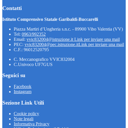
Contatti
Istituto Comprensivo Statale Garibaldi-Buccarelli
Piazza Martiri d’Ungheria s.n.c. - 89900 Vibo Valentia (VV)
Tel:
0963/992352
Email:
vvic832004@istruzione.it
Link per inviare una mail
PEC:
vvic832004@pec.istruzione.it
Link per inviare una mail
C.F.: 96012520795
C. Meccanografico VVIC832004
C.Univoco UF7GUS
Seguici su
Facebook
Instagram
Sezione Link Utili
Cookie policy
Note legali
Informativa Privacy