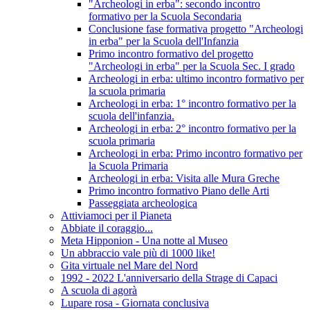
"Archeologi in erba": secondo incontro
formativo per la Scuola Secondaria
Conclusione fase formativa progetto "Archeologi
in erba" per la Scuola dell'Infanzia
Primo incontro formativo del progetto
"Archeologi in erba" per la Scuola Sec. I grado
Archeologi in erba: ultimo incontro formativo per
la scuola primaria
Archeologi in erba: 1° incontro formativo per la
scuola dell'infanzia.
Archeologi in erba: 2° incontro formativo per la
scuola primaria
Archeologi in erba: Primo incontro formativo per
la Scuola Primaria
Archeologi in erba: Visita alle Mura Greche
Primo incontro formativo Piano delle Arti
Passeggiata archeologica
Attiviamoci per il Pianeta
Abbiate il coraggio...
Meta Hipponion - Una notte al Museo
Un abbraccio vale più di 1000 like!
Gita virtuale nel Mare del Nord
1992 - 2022 L'anniversario della Strage di Capaci
A scuola di agorà
Lupare rosa - Giornata conclusiva