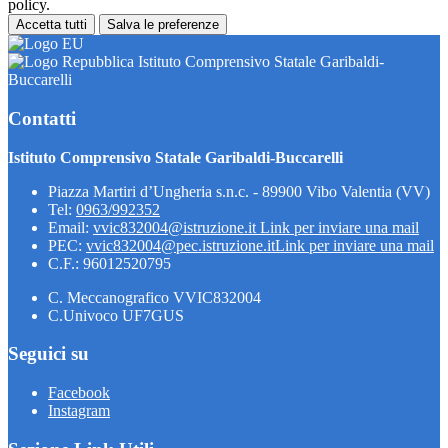
policy.
Accetta tutti
Salva le preferenze
Istituto Comprensivo Statale Garibaldi-
Buccarelli
Contatti
Istituto Comprensivo Statale Garibaldi-Buccarelli
Piazza Martiri d’Ungheria s.n.c. - 89900 Vibo Valentia (VV)
Tel:
0963/992352
Email:
vvic832004@istruzione.it
Link per inviare una mail
PEC:
vvic832004@pec.istruzione.it
Link per inviare una mail
C.F.: 96012520795
C. Meccanografico VVIC832004
C.Univoco UF7GUS
Seguici su
Facebook
Instagram