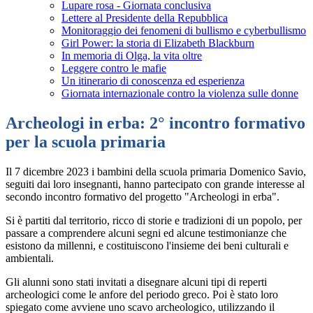
Lupare rosa - Giornata conclusiva
Lettere al Presidente della Repubblica
Monitoraggio dei fenomeni di bullismo e cyberbullismo
Girl Power: la storia di Elizabeth Blackburn
In memoria di Olga, la vita oltre
Leggere contro le mafie
Un itinerario di conoscenza ed esperienza
Giornata internazionale contro la violenza sulle donne
Archeologi in erba: 2° incontro formativo
per la scuola primaria
Il 7 dicembre 2023 i bambini della scuola primaria Domenico Savio,
seguiti dai loro insegnanti, hanno partecipato con grande interesse al
secondo incontro formativo del progetto "Archeologi in erba".
Si è partiti dal territorio, ricco di storie e tradizioni di un popolo, per
passare a comprendere alcuni segni ed alcune testimonianze che
esistono da millenni, e costituiscono l'insieme dei beni culturali e
ambientali.
Gli alunni sono stati invitati a disegnare alcuni tipi di reperti
archeologici come le anfore del periodo greco. Poi è stato loro
spiegato come avviene uno scavo archeologico, utilizzando il