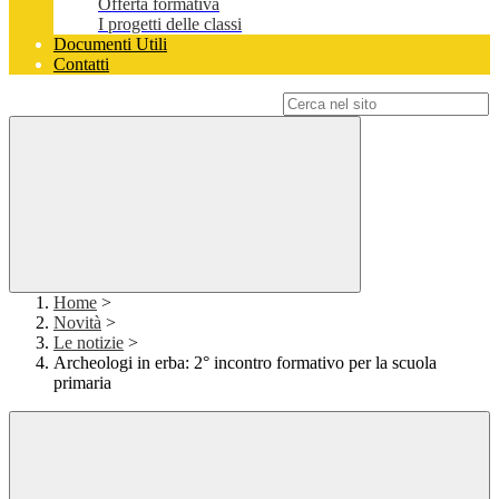
Offerta formativa
I progetti delle classi
Documenti Utili
Contatti
Campo di ricerca per le pagine del sito
Home
>
Novità
>
Le notizie
>
Archeologi in erba: 2° incontro formativo per la scuola
primaria