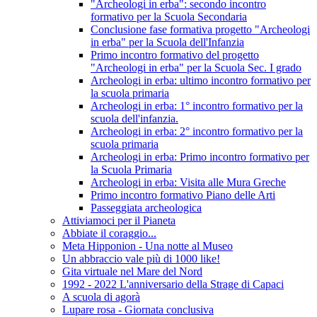
"Archeologi in erba": secondo incontro
formativo per la Scuola Secondaria
Conclusione fase formativa progetto "Archeologi
in erba" per la Scuola dell'Infanzia
Primo incontro formativo del progetto
"Archeologi in erba" per la Scuola Sec. I grado
Archeologi in erba: ultimo incontro formativo per
la scuola primaria
Archeologi in erba: 1° incontro formativo per la
scuola dell'infanzia.
Archeologi in erba: 2° incontro formativo per la
scuola primaria
Archeologi in erba: Primo incontro formativo per
la Scuola Primaria
Archeologi in erba: Visita alle Mura Greche
Primo incontro formativo Piano delle Arti
Passeggiata archeologica
Attiviamoci per il Pianeta
Abbiate il coraggio...
Meta Hipponion - Una notte al Museo
Un abbraccio vale più di 1000 like!
Gita virtuale nel Mare del Nord
1992 - 2022 L'anniversario della Strage di Capaci
A scuola di agorà
Lupare rosa - Giornata conclusiva