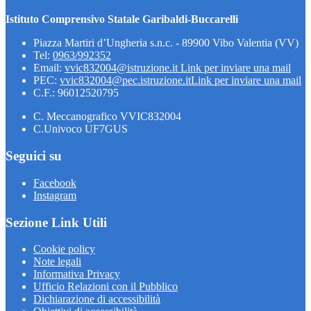
Istituto Comprensivo Statale Garibaldi-Buccarelli
Piazza Martiri d’Ungheria s.n.c. - 89900 Vibo Valentia (VV)
Tel:
0963/992352
Email:
vvic832004@istruzione.it
Link per inviare una mail
PEC:
vvic832004@pec.istruzione.it
Link per inviare una mail
C.F.: 96012520795
C. Meccanografico VVIC832004
C.Univoco UF7GUS
Seguici su
Facebook
Instagram
Sezione Link Utili
Cookie policy
Note legali
Informativa Privacy
Ufficio Relazioni con il Pubblico
Dichiarazione di accessibilità