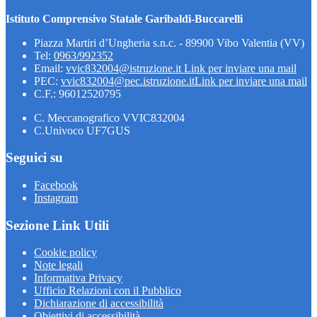
Istituto Comprensivo Statale Garibaldi-Buccarelli
Piazza Martiri d’Ungheria s.n.c. - 89900 Vibo Valentia (VV)
Tel:
0963/992352
Email:
vvic832004@istruzione.it
Link per inviare una mail
PEC:
vvic832004@pec.istruzione.it
Link per inviare una mail
C.F.: 96012520795
C. Meccanografico VVIC832004
C.Univoco UF7GUS
Seguici su
Facebook
Instagram
Sezione Link Utili
Cookie policy
Note legali
Informativa Privacy
Ufficio Relazioni con il Pubblico
Dichiarazione di accessibilità
Obiettivi di accessibilità