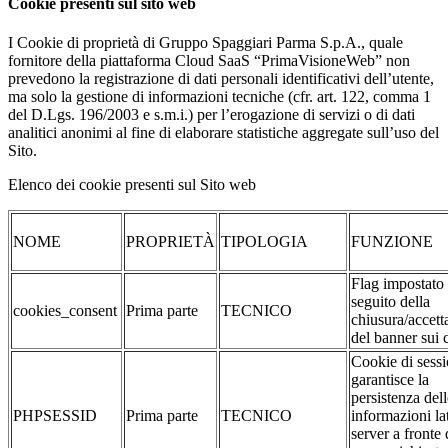
Cookie presenti sul sito web
I Cookie di proprietà di Gruppo Spaggiari Parma S.p.A., quale
fornitore della piattaforma Cloud SaaS “PrimaVisioneWeb” non
prevedono la registrazione di dati personali identificativi dell’utente,
ma solo la gestione di informazioni tecniche (cfr. art. 122, comma 1
del D.Lgs. 196/2003 e s.m.i.) per l’erogazione di servizi o di dati
analitici anonimi al fine di elaborare statistiche aggregate sull’uso del
Sito.
Elenco dei cookie presenti sul Sito web
NOME
PROPRIETÀ
TIPOLOGIA
FUNZIONE
Flag impostato
seguito della
cookies_consent
Prima parte
TECNICO
chiusura/accett
del banner sui 
Cookie di sessi
garantisce la
persistenza dell
PHPSESSID
Prima parte
TECNICO
informazioni la
server a fronte 