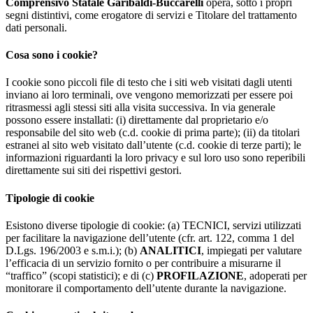
Comprensivo Statale Garibaldi-Buccarelli
opera, sotto i propri
segni distintivi, come erogatore di servizi e Titolare del trattamento
dati personali.
Cosa sono i cookie?
I cookie sono piccoli file di testo che i siti web visitati dagli utenti
inviano ai loro terminali, ove vengono memorizzati per essere poi
ritrasmessi agli stessi siti alla visita successiva. In via generale
possono essere installati: (i) direttamente dal proprietario e/o
responsabile del sito web (c.d. cookie di prima parte); (ii) da titolari
estranei al sito web visitato dall’utente (c.d. cookie di terze parti); le
informazioni riguardanti la loro privacy e sul loro uso sono reperibili
direttamente sui siti dei rispettivi gestori.
Tipologie di cookie
Esistono diverse tipologie di cookie: (a) TECNICI, servizi utilizzati
per facilitare la navigazione dell’utente (cfr. art. 122, comma 1 del
D.Lgs. 196/2003 e s.m.i.); (b)
ANALITICI
, impiegati per valutare
l’efficacia di un servizio fornito o per contribuire a misurarne il
“traffico” (scopi statistici); e di (c)
PROFILAZIONE
, adoperati per
monitorare il comportamento dell’utente durante la navigazione.