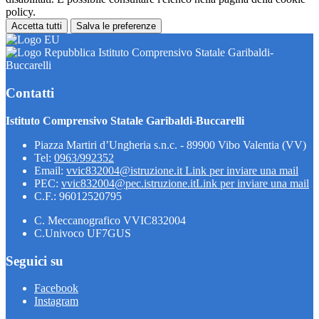
policy.
Accetta tutti
Salva le preferenze
Istituto Comprensivo Statale Garibaldi-
Buccarelli
Contatti
Istituto Comprensivo Statale Garibaldi-Buccarelli
Piazza Martiri d’Ungheria s.n.c. - 89900 Vibo Valentia (VV)
Tel:
0963/992352
Email:
vvic832004@istruzione.it
Link per inviare una mail
PEC:
vvic832004@pec.istruzione.it
Link per inviare una mail
C.F.: 96012520795
C. Meccanografico VVIC832004
C.Univoco UF7GUS
Seguici su
Facebook
Instagram