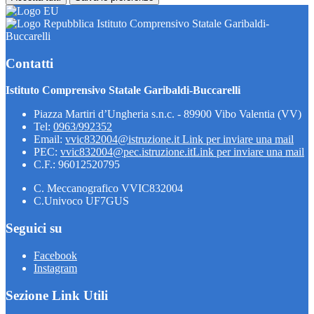
Istituto Comprensivo Statale Garibaldi-
Buccarelli
Contatti
Istituto Comprensivo Statale Garibaldi-Buccarelli
Piazza Martiri d’Ungheria s.n.c. - 89900 Vibo Valentia (VV)
Tel:
0963/992352
Email:
vvic832004@istruzione.it
Link per inviare una mail
PEC:
vvic832004@pec.istruzione.it
Link per inviare una mail
C.F.: 96012520795
C. Meccanografico VVIC832004
C.Univoco UF7GUS
Seguici su
Facebook
Instagram
Sezione Link Utili