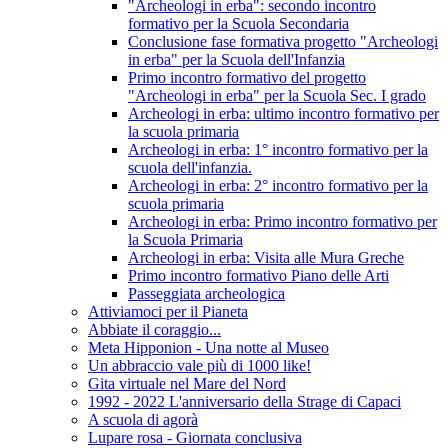
"Archeologi in erba": secondo incontro
formativo per la Scuola Secondaria
Conclusione fase formativa progetto "Archeologi
in erba" per la Scuola dell'Infanzia
Primo incontro formativo del progetto
"Archeologi in erba" per la Scuola Sec. I grado
Archeologi in erba: ultimo incontro formativo per
la scuola primaria
Archeologi in erba: 1° incontro formativo per la
scuola dell'infanzia.
Archeologi in erba: 2° incontro formativo per la
scuola primaria
Archeologi in erba: Primo incontro formativo per
la Scuola Primaria
Archeologi in erba: Visita alle Mura Greche
Primo incontro formativo Piano delle Arti
Passeggiata archeologica
Attiviamoci per il Pianeta
Abbiate il coraggio...
Meta Hipponion - Una notte al Museo
Un abbraccio vale più di 1000 like!
Gita virtuale nel Mare del Nord
1992 - 2022 L'anniversario della Strage di Capaci
A scuola di agorà
Lupare rosa - Giornata conclusiva