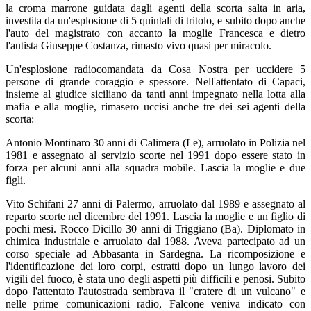
la croma marrone guidata dagli agenti della scorta salta in aria,
investita da un'esplosione di 5 quintali di tritolo, e subito dopo anche
l'auto del magistrato con accanto la moglie Francesca e dietro
l'autista Giuseppe Costanza, rimasto vivo quasi per miracolo.
Un'esplosione radiocomandata da Cosa Nostra per uccidere 5
persone di grande coraggio e spessore. Nell'attentato di Capaci,
insieme al giudice siciliano da tanti anni impegnato nella lotta alla
mafia e alla moglie, rimasero uccisi anche tre dei sei agenti della
scorta:
Antonio Montinaro 30 anni di Calimera (Le), arruolato in Polizia nel
1981 e assegnato al servizio scorte nel 1991 dopo essere stato in
forza per alcuni anni alla squadra mobile. Lascia la moglie e due
figli.
Vito Schifani 27 anni di Palermo, arruolato dal 1989 e assegnato al
reparto scorte nel dicembre del 1991. Lascia la moglie e un figlio di
pochi mesi. Rocco Dicillo 30 anni di Triggiano (Ba). Diplomato in
chimica industriale e arruolato dal 1988. Aveva partecipato ad un
corso speciale ad Abbasanta in Sardegna. La ricomposizione e
l'identificazione dei loro corpi, estratti dopo un lungo lavoro dei
vigili del fuoco, è stata uno degli aspetti più difficili e penosi. Subito
dopo l'attentato l'autostrada sembrava il "cratere di un vulcano" e
nelle prime comunicazioni radio, Falcone veniva indicato con