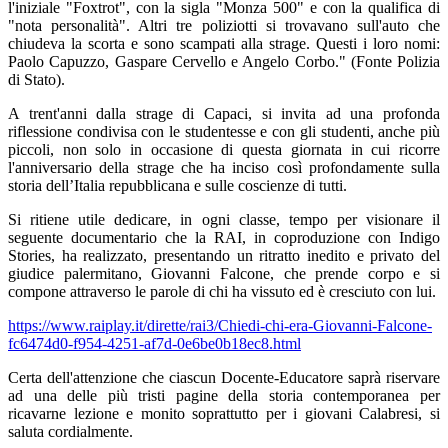
l'iniziale "Foxtrot", con la sigla "Monza 500" e con la qualifica di
"nota personalità". Altri tre poliziotti si trovavano sull'auto che
chiudeva la scorta e sono scampati alla strage. Questi i loro nomi:
Paolo Capuzzo, Gaspare Cervello e Angelo Corbo." (Fonte Polizia
di Stato).
A trent'anni dalla strage di Capaci, si invita ad una profonda
riflessione condivisa con le studentesse e con gli studenti, anche più
piccoli, non solo in occasione di questa giornata in cui ricorre
l'anniversario della strage che ha inciso così profondamente sulla
storia dell’Italia repubblicana e sulle coscienze di tutti.
Si ritiene utile dedicare, in ogni classe, tempo per visionare il
seguente documentario che la RAI, in coproduzione con Indigo
Stories, ha realizzato, presentando un ritratto inedito e privato del
giudice palermitano, Giovanni Falcone, che prende corpo e si
compone attraverso le parole di chi ha vissuto ed è cresciuto con lui.
https://www.raiplay.it/dirette/rai3/Chiedi-chi-era-Giovanni-Falcone-
fc6474d0-f954-4251-af7d-0e6be0b18ec8.html
Certa dell'attenzione che ciascun Docente-Educatore saprà riservare
ad una delle più tristi pagine della storia contemporanea per
ricavarne lezione e monito soprattutto per i giovani Calabresi, si
saluta cordialmente.