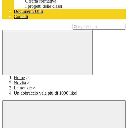
Offerta formativa
I progetti delle classi
Documenti Utili
Contatti
Campo di ricerca per le pagine del sito
Home
>
Novità
>
Le notizie
>
Un abbraccio vale più di 1000 like!