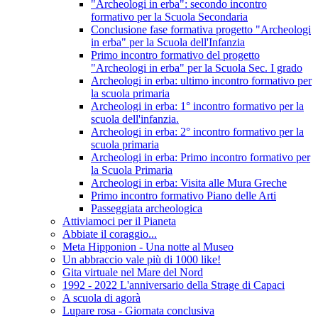
"Archeologi in erba": secondo incontro
formativo per la Scuola Secondaria
Conclusione fase formativa progetto "Archeologi
in erba" per la Scuola dell'Infanzia
Primo incontro formativo del progetto
"Archeologi in erba" per la Scuola Sec. I grado
Archeologi in erba: ultimo incontro formativo per
la scuola primaria
Archeologi in erba: 1° incontro formativo per la
scuola dell'infanzia.
Archeologi in erba: 2° incontro formativo per la
scuola primaria
Archeologi in erba: Primo incontro formativo per
la Scuola Primaria
Archeologi in erba: Visita alle Mura Greche
Primo incontro formativo Piano delle Arti
Passeggiata archeologica
Attiviamoci per il Pianeta
Abbiate il coraggio...
Meta Hipponion - Una notte al Museo
Un abbraccio vale più di 1000 like!
Gita virtuale nel Mare del Nord
1992 - 2022 L'anniversario della Strage di Capaci
A scuola di agorà
Lupare rosa - Giornata conclusiva