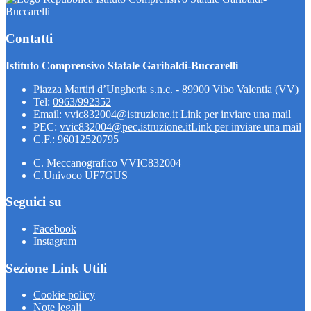
Buccarelli
Contatti
Istituto Comprensivo Statale Garibaldi-Buccarelli
Piazza Martiri d’Ungheria s.n.c. - 89900 Vibo Valentia (VV)
Tel:
0963/992352
Email:
vvic832004@istruzione.it
Link per inviare una mail
PEC:
vvic832004@pec.istruzione.it
Link per inviare una mail
C.F.: 96012520795
C. Meccanografico VVIC832004
C.Univoco UF7GUS
Seguici su
Facebook
Instagram
Sezione Link Utili
Cookie policy
Note legali