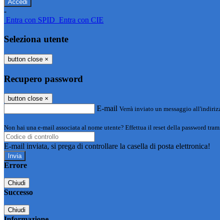
-
Entra con SPID
Entra con CIE
Seleziona utente
button close
×
Recupero password
button close
×
E-mail
Verrà inviato un messaggio all'indirizz
Non hai una e-mail associata al nome utente? Effettua il reset della password tram
E-mail inviata, si prega di controllare la casella di posta elettronica!
Errore
Chiudi
Successo
Chiudi
Informazione