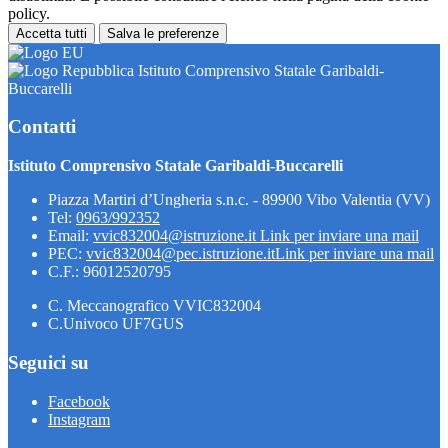
policy.
Accetta tutti
Salva le preferenze
Istituto Comprensivo Statale Garibaldi-
Buccarelli
Contatti
Istituto Comprensivo Statale Garibaldi-Buccarelli
Piazza Martiri d’Ungheria s.n.c. - 89900 Vibo Valentia (VV)
Tel:
0963/992352
Email:
vvic832004@istruzione.it
Link per inviare una mail
PEC:
vvic832004@pec.istruzione.it
Link per inviare una mail
C.F.: 96012520795
C. Meccanografico VVIC832004
C.Univoco UF7GUS
Seguici su
Facebook
Instagram