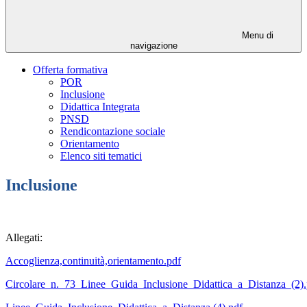
Menu di
navigazione
Offerta formativa
POR
Inclusione
Didattica Integrata
PNSD
Rendicontazione sociale
Orientamento
Elenco siti tematici
Inclusione
Allegati:
Accoglienza,continuità,orientamento.pdf
Circolare_n._73_Linee_Guida_Inclusione_Didattica_a_Distanza_(2).