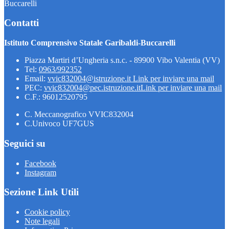
Buccarelli
Contatti
Istituto Comprensivo Statale Garibaldi-Buccarelli
Piazza Martiri d’Ungheria s.n.c. - 89900 Vibo Valentia (VV)
Tel:
0963/992352
Email:
vvic832004@istruzione.it
Link per inviare una mail
PEC:
vvic832004@pec.istruzione.it
Link per inviare una mail
C.F.: 96012520795
C. Meccanografico VVIC832004
C.Univoco UF7GUS
Seguici su
Facebook
Instagram
Sezione Link Utili
Cookie policy
Note legali