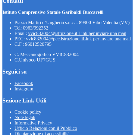
Contatti
Istituto Comprensivo Statale Garibaldi-Buccarelli
Piazza Martiri d’Ungheria s.n.c. - 89900 Vibo Valentia (VV)
Tel:
0963/992352
Email:
vvic832004@istruzione.it
Link per inviare una mail
PEC:
vvic832004@pec.istruzione.it
Link per inviare una mail
C.F.: 96012520795
C. Meccanografico VVIC832004
C.Univoco UF7GUS
Seguici su
Facebook
Instagram
Sezione Link Utili
Cookie policy
Note legali
Informativa Privacy
Ufficio Relazioni con il Pubblico
Dichiarazione di accessibilità