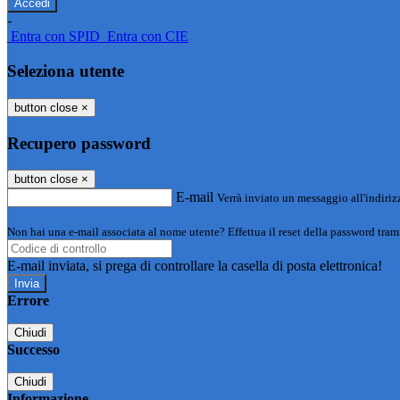
-
Entra con SPID
Entra con CIE
Seleziona utente
button close
×
Recupero password
button close
×
E-mail
Verrà inviato un messaggio all'indirizz
Non hai una e-mail associata al nome utente? Effettua il reset della password tram
E-mail inviata, si prega di controllare la casella di posta elettronica!
Errore
Chiudi
Successo
Chiudi
Informazione