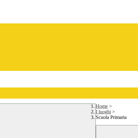
Home
>
I luoghi
>
Scuola Primaria