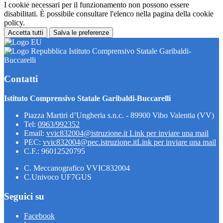
I cookie necessari per il funzionamento non possono essere
disabilitati. È possibile consultare l'elenco nella pagina della cookie
policy.
Accetta tutti
Salva le preferenze
Istituto Comprensivo Statale Garibaldi-
Buccarelli
Contatti
Istituto Comprensivo Statale Garibaldi-Buccarelli
Piazza Martiri d’Ungheria s.n.c. - 89900 Vibo Valentia (VV)
Tel:
0963/992352
Email:
vvic832004@istruzione.it
Link per inviare una mail
PEC:
vvic832004@pec.istruzione.it
Link per inviare una mail
C.F.: 96012520795
C. Meccanografico VVIC832004
C.Univoco UF7GUS
Seguici su
Facebook