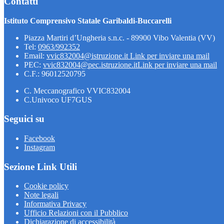
Contatti
Istituto Comprensivo Statale Garibaldi-Buccarelli
Piazza Martiri d’Ungheria s.n.c. - 89900 Vibo Valentia (VV)
Tel:
0963/992352
Email:
vvic832004@istruzione.it
Link per inviare una mail
PEC:
vvic832004@pec.istruzione.it
Link per inviare una mail
C.F.: 96012520795
C. Meccanografico VVIC832004
C.Univoco UF7GUS
Seguici su
Facebook
Instagram
Sezione Link Utili
Cookie policy
Note legali
Informativa Privacy
Ufficio Relazioni con il Pubblico
Dichiarazione di accessibilità