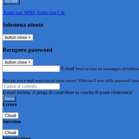
-
Entra con SPID
Entra con CIE
Seleziona utente
button close
×
Recupero password
button close
×
E-mail
Verrà inviato un messaggio all'indirizz
Non hai una e-mail associata al nome utente? Effettua il reset della password tram
E-mail inviata, si prega di controllare la casella di posta elettronica!
Errore
Chiudi
Successo
Chiudi
Informazione