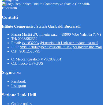
Istituto Comprensivo Statale Garibaldi-
Buccarelli
Contatti
Istituto Comprensivo Statale Garibaldi-Buccarelli
Piazza Martiri d’Ungheria s.n.c. - 89900 Vibo Valentia (VV)
Tel:
0963/992352
Email:
vvic832004@istruzione.it
Link per inviare una mail
PEC:
vvic832004@pec.istruzione.it
Link per inviare una mail
C.F.: 96012520795
C. Meccanografico VVIC832004
C.Univoco UF7GUS
Seguici su
Facebook
Instagram
Sezione Link Utili
Cookie policy